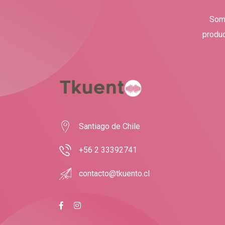
Somo
produc
Santiago de Chile
+56 2 33392741
contacto@tkuento.cl