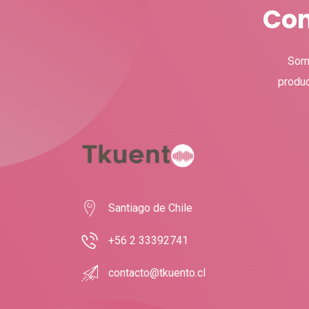
Con
Somo
produc
Santiago de Chile
+56 2 33392741
contacto@tkuento.cl