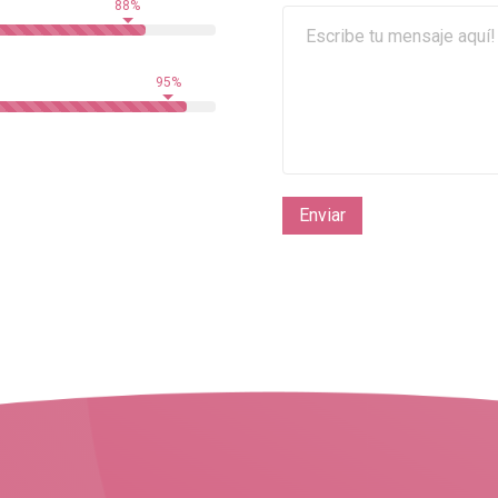
88%
95%
Enviar