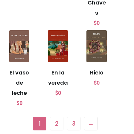
Chave
s
$
0
En la
El vaso
Hielo
vereda
de
$
0
leche
$
0
$
0
1
2
3
→