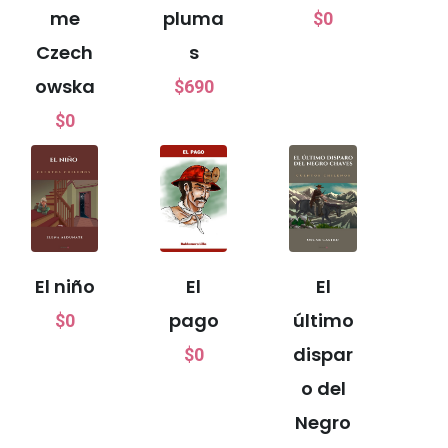
me
pluma
$
0
Czech
s
owska
$
690
$
0
El niño
El
El
pago
último
$
0
dispar
$
0
o del
Negro