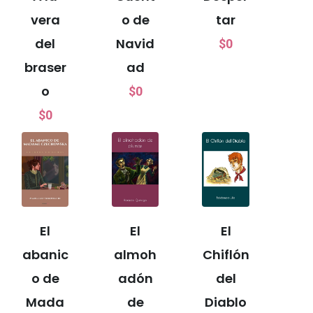
vera
o de
tar
del
Navid
$
0
braser
ad
o
$
0
$
0
El
El
El
abanic
almoh
Chiflón
o de
adón
del
Mada
de
Diablo