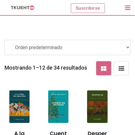
Skip
Suscribirse
to
content
Mostrando 1–12 de 34 resultados
A la
Cuent
Desper