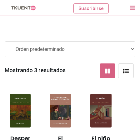
Skip
Suscribirse
to
content
Mostrando 3 resultados
Desper
El
El niño