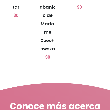
tar
abanic
$
0
o de
$
0
Mada
me
Czech
owska
$
0
Conoce más acerca