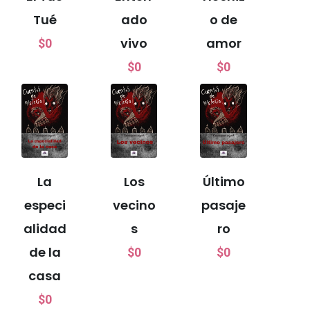
Tué
ado
o de
vivo
amor
$
0
$
0
$
0
La
Los
Último
especi
vecino
pasaje
alidad
s
ro
de la
$
0
$
0
casa
$
0