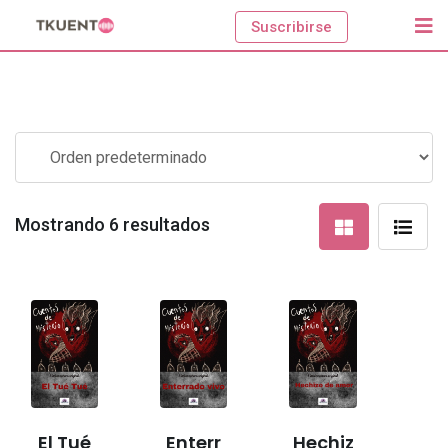
Skip
Suscribirse
to
content
Mostrando 6 resultados
El Tué
Enterr
Hechiz