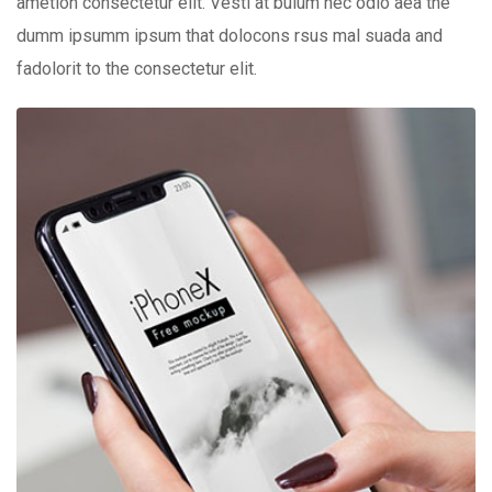
ametion consectetur elit. Vesti at bulum nec odio aea the
dumm ipsumm ipsum that dolocons rsus mal suada and
fadolorit to the consectetur elit.