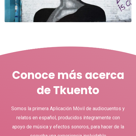
Conoce más acerca
de Tkuento
Somos la primera Aplicación Móvil de audiocuentos y
relatos en español, producidos íntegramente con
apoyo de música y efectos sonoros, para hacer de la
escucha una experiencia inolvidable