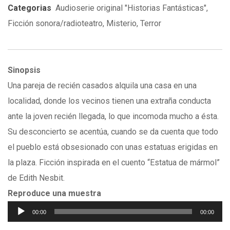
Categorias
Audioserie original "Historias Fantásticas"
,
Ficción sonora/radioteatro
,
Misterio
,
Terror
Sinopsis
Una pareja de recién casados alquila una casa en una
localidad, donde los vecinos tienen una extraña conducta
ante la joven recién llegada, lo que incomoda mucho a ésta.
Su desconcierto se acentúa, cuando se da cuenta que todo
el pueblo está obsesionado con unas estatuas erigidas en
la plaza. Ficción inspirada en el cuento “Estatua de mármol”
de Edith Nesbit.
Reproduce una muestra
Reproductor
00:00
00:00
de