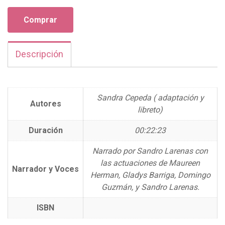
Audio
Estatuas
Comprar
de
mármol
Descripción
cantidad
Sandra Cepeda ( adaptación y
Autores
libreto)
Duración
00:22:23
Narrado por Sandro Larenas con
las actuaciones de Maureen
Narrador y Voces
Herman, Gladys Barriga, Domingo
Guzmán, y Sandro Larenas.
ISBN